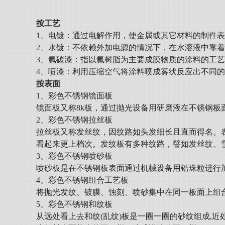
按工艺
1、电镀：通过电解作用，使金属或其它材料的制件
2、水镀：不依赖外加电源的情况下，在水溶液中靠
3、氟碳漆：指以氟树脂为主要成膜物质的涂料的工
4、喷漆：利用压缩空气将涂料喷成雾状反应出不同
按表面
1、彩色不锈钢镜面板
镜面板又称8k板，通过抛光设备用研磨液在不锈钢
2、彩色不锈钢拉丝板
拉丝板又称发丝纹，因纹路如头发细长且直而得名。表
看起来更上档次。发纹板有多种纹路，譬如发丝纹、
3、彩色不锈钢喷砂板
喷砂板是在不锈钢板表面通过机械设备用锆珠粒进行
4、彩色不锈钢组合工艺板
将抛光发纹、镀膜、蚀刻、喷砂集中在同一板面上组
5、彩色不锈钢和纹板
从远处看上去和纹(乱纹)板是一圈一圈的砂纹组成,